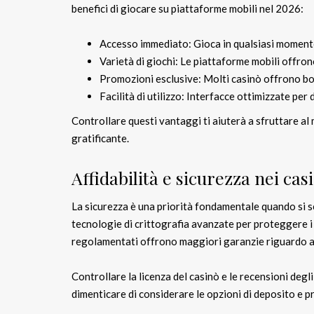
benefici di giocare su piattaforme mobili nel 2026:
Accesso immediato: Gioca in qualsiasi moment
Varietà di giochi: Le piattaforme mobili offrono
Promozioni esclusive: Molti casinò offrono bonu
Facilità di utilizzo: Interfacce ottimizzate per
Controllare questi vantaggi ti aiuterà a sfruttare al
gratificante.
Affidabilità e sicurezza nei cas
La sicurezza è una priorità fondamentale quando si sc
tecnologie di crittografia avanzate per proteggere i da
regolamentati offrono maggiori garanzie riguardo all
Controllare la licenza del casinò e le recensioni degli
dimenticare di considerare le opzioni di deposito e pr