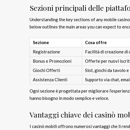
Sezioni principali delle piatta
Understanding the key sections of any mobile casino
below outlines the main areas you can expect to enc
Sezione
Cosa offre
Registrazione
Facilità di creazione di
Bonus e Promozioni
Offerte per nuovi iscri
Giochi Offerti
Slot, giochi da tavolo e 
Assistenza Clienti
Supporto via chat, emai
Ogni sezione è progettata per migliorare l’esperienza
hanno bisogno in modo semplice e veloce.
Vantaggi chiave dei casinò mob
I casinò mobili offrono numerosi vantaggi che li rend