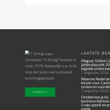
LAATSTE BE
Dorpshuis “It String” bestaat al
Magyar Online C
játékválaszték 202
sinds 1978. Natuurlijk is er in de
legjobb online ka
loop der jaren veel verbouwd
7 augustus 2026
en/of bijgebouwd.
Waarom Nederlan
kiezen voor Casin
review en voorde
7 augustus 2026
CONTACT
Ontdek hoe je bij
businessclublisse
Cruks speelt en p
snelle