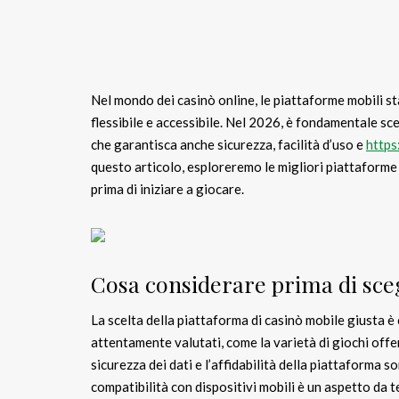
Nel mondo dei casinò online, le piattaforme mobili 
flessibile e accessibile. Nel 2026, è fondamentale s
che garantisca anche sicurezza, facilità d’uso e
https
questo articolo, esploreremo le migliori piattaforme
prima di iniziare a giocare.
Cosa considerare prima di sce
La scelta della piattaforma di casinò mobile giusta è
attentamente valutati, come la varietà di giochi offerti
sicurezza dei dati e l’affidabilità della piattaforma 
compatibilità con dispositivi mobili è un aspetto da t