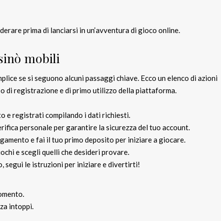
derare prima di lanciarsi in un’avventura di gioco online.
sinò mobili
mplice se si seguono alcuni passaggi chiave. Ecco un elenco di azioni
 di registrazione e di primo utilizzo della piattaforma.
to e registrati compilando i dati richiesti.
rifica personale per garantire la sicurezza del tuo account.
amento e fai il tuo primo deposito per iniziare a giocare.
iochi e scegli quelli che desideri provare.
 segui le istruzioni per iniziare e divertirti!
momento.
za intoppi.