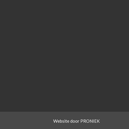
Website door
PRONIEK