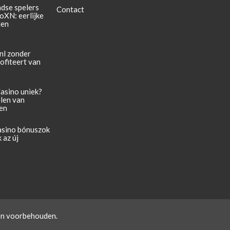
dse spelers
Contact
oXN: eerlijke
len
.nl zonder
rofiteert van
asino uniek?
len van
len
asino bónuszok
 az új
ten voorbehouden.