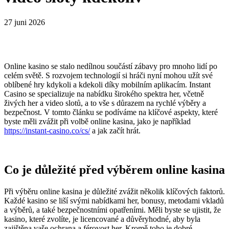
27 juni 2026
Online kasino se stalo nedílnou součástí zábavy pro mnoho lidí po
celém světě. S rozvojem technologií si hráči nyní mohou užít své
oblíbené hry kdykoli a kdekoli díky mobilním aplikacím. Instant
Casino se specializuje na nabídku širokého spektra her, včetně
živých her a video slotů, a to vše s důrazem na rychlé výběry a
bezpečnost. V tomto článku se podíváme na klíčové aspekty, které
byste měli zvážit při volbě online kasina, jako je například
https://instant-casino.co/cs/
a jak začít hrát.
Co je důležité před výběrem online kasina
Při výběru online kasina je důležité zvážit několik klíčových faktorů.
Každé kasino se liší svými nabídkami her, bonusy, metodami vkladů
a výběrů, a také bezpečnostními opatřeními. Měli byste se ujistit, že
kasino, které zvolíte, je licencované a důvěryhodné, aby byla
zajištěna vaše ochrana a férovost her. Kromě toho je dobré