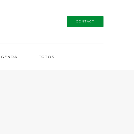
CONTACT
AGENDA
FOTOS