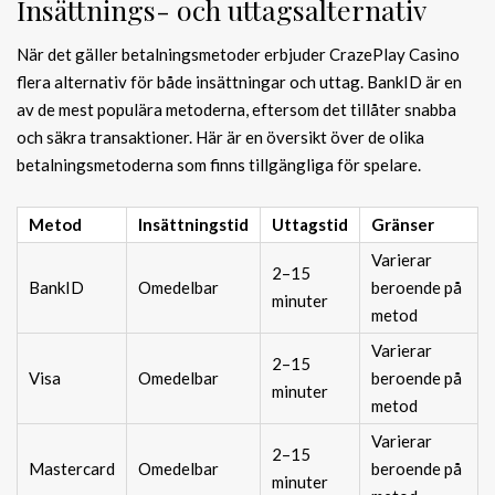
Insättnings- och uttagsalternativ
När det gäller betalningsmetoder erbjuder CrazePlay Casino
flera alternativ för både insättningar och uttag. BankID är en
av de mest populära metoderna, eftersom det tillåter snabba
och säkra transaktioner. Här är en översikt över de olika
betalningsmetoderna som finns tillgängliga för spelare.
Metod
Insättningstid
Uttagstid
Gränser
Varierar
2–15
BankID
Omedelbar
beroende på
minuter
metod
Varierar
2–15
Visa
Omedelbar
beroende på
minuter
metod
Varierar
2–15
Mastercard
Omedelbar
beroende på
minuter