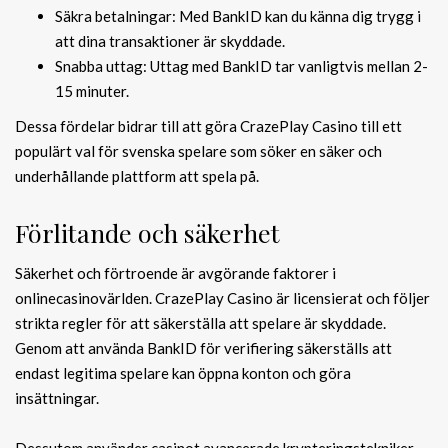
Säkra betalningar: Med BankID kan du känna dig trygg i
att dina transaktioner är skyddade.
Snabba uttag: Uttag med BankID tar vanligtvis mellan 2-
15 minuter.
Dessa fördelar bidrar till att göra CrazePlay Casino till ett
populärt val för svenska spelare som söker en säker och
underhållande plattform att spela på.
Förlitande och säkerhet
Säkerhet och förtroende är avgörande faktorer i
onlinecasinovärlden. CrazePlay Casino är licensierat och följer
strikta regler för att säkerställa att spelare är skyddade.
Genom att använda BankID för verifiering säkerställs att
endast legitima spelare kan öppna konton och göra
insättningar.