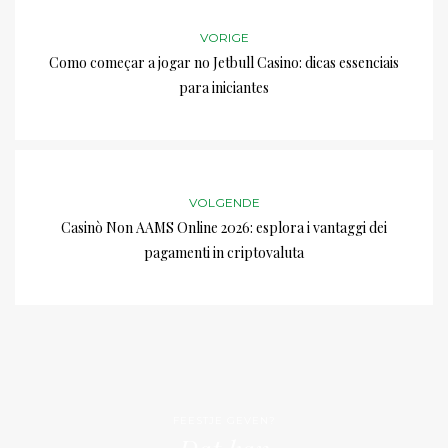
VORIGE
Como começar a jogar no Jetbull Casino: dicas essenciais
para iniciantes
VOLGENDE
Casinò Non AAMS Online 2026: esplora i vantaggi dei
pagamenti in criptovaluta
FEESTJE GEVEN?