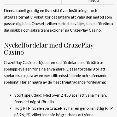
metod
Denna tabell ger dig en översikt över insättnings- och
uttagsalternativ, vilket gör det lättare att välja den metod som
passar dig bäst. Oavsett vilken metod du väljer, kan du förvänta
dig snabba och säkra transaktioner på CrazePlay Casino.
Nyckelfördelar med CrazePlay
Casino
CrazePlay Casino erbjuder en rad fördelar som förbättrar
spelupplevelsen för sina användare. Dessa fördelar gör att
spelare kan njuta av en mer tillfredsställande och spännande
spelning. Här är några av de mest framträdande fördelarna:
Stort spelutbud: Med över 2 450 spel att välja mellan,
finns det något för alla.
Hög RTP: Spelen på CrazePlay har en genomsnittlig RTP
på 96,1%, vilket innebär högre chans att vinna.