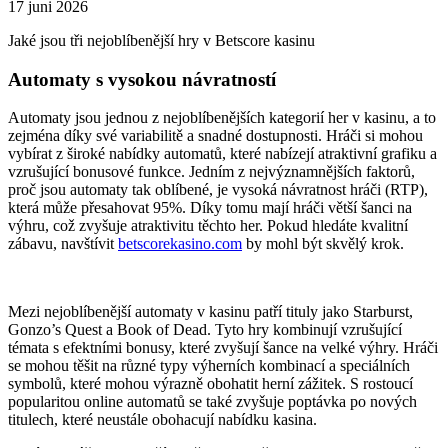
17 juni 2026
Jaké jsou tři nejoblíbenější hry v Betscore kasinu
Automaty s vysokou návratností
Automaty jsou jednou z nejoblíbenějších kategorií her v kasinu, a to
zejména díky své variabilitě a snadné dostupnosti. Hráči si mohou
vybírat z široké nabídky automatů, které nabízejí atraktivní grafiku a
vzrušující bonusové funkce. Jedním z nejvýznamnějších faktorů,
proč jsou automaty tak oblíbené, je vysoká návratnost hráči (RTP),
která může přesahovat 95%. Díky tomu mají hráči větší šanci na
výhru, což zvyšuje atraktivitu těchto her. Pokud hledáte kvalitní
zábavu, navštívit
betscorekasino.com
by mohl být skvělý krok.
Mezi nejoblíbenější automaty v kasinu patří tituly jako Starburst,
Gonzo’s Quest a Book of Dead. Tyto hry kombinují vzrušující
témata s efektními bonusy, které zvyšují šance na velké výhry. Hráči
se mohou těšit na různé typy výherních kombinací a speciálních
symbolů, které mohou výrazně obohatit herní zážitek. S rostoucí
popularitou online automatů se také zvyšuje poptávka po nových
titulech, které neustále obohacují nabídku kasina.